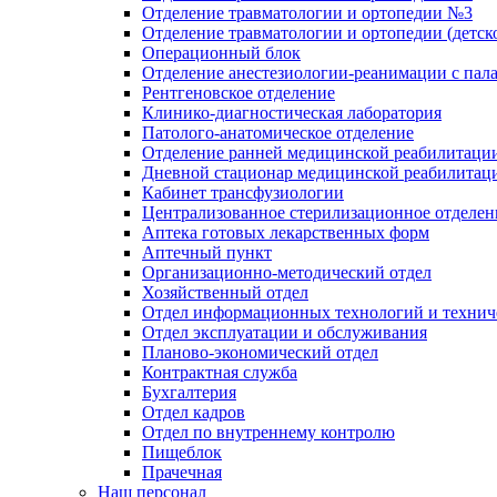
Отделение травматологии и ортопедии №3
Отделение травматологии и ортопедии (детск
Операционный блок
Отделение анестезиологии-реанимации с пал
Рентгеновское отделение
Клинико-диагностическая лаборатория
Патолого-анатомическое отделение
Отделение ранней медицинской реабилитаци
Дневной стационар медицинской реабилитац
Кабинет трансфузиологии
Централизованное стерилизационное отделен
Аптека готовых лекарственных форм
Аптечный пункт
Организационно-методический отдел
Хозяйственный отдел
Отдел информационных технологий и технич
Отдел эксплуатации и обслуживания
Планово-экономический отдел
Контрактная служба
Бухгалтерия
Отдел кадров
Отдел по внутреннему контролю
Пищеблок
Прачечная
Наш персонал