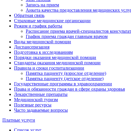
Запись на прием
Анкета качества предоставления медицинских услу
Обратная связь
Страховые медицинские организации
Режим и график работы
Расписание приема врачей-специалистов консульт
График приема граждан главным врачом
Виды медицинской помощи
Диспансеризация
Подготовка к исследованиям
Порядки оказания медицинской помощи
Стандарты оказания медицинской помощи
Правила и сроки госпитализациии
Памятка пациенту (взрослое отделение)
Памятка пациенту (детское отделение)
Государственные программы в здравоохранении
Права и обязанности граждан в сфере охраны здоровья
Лекарственные препараты
Медицинский туризм
Полезные ресурсы
Часто задаваемые вопросы
Платные услуги
Список услуг