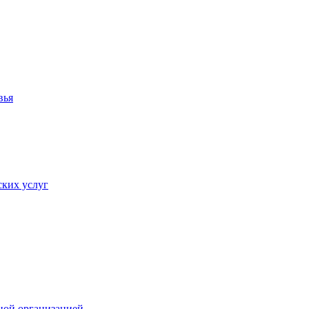
вья
ких услуг
ной организацией