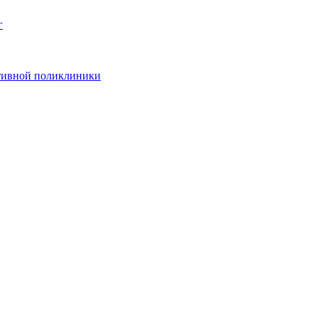
г
ативной поликлиники