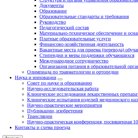
Документы
Образование
Образовательные стандарты и требования
Руководство
Педагогический состав
Материально-техническое обеспечение и осна
Платные образовательные услуги
Финансово-хозяйственная деятельность
Вакантные места для приема (перевода) обуч
Стипендии и меры поддержки обучающихся
Международное сотрудничество
Организация питания в образовательной орг
Олимпиада по травматологии и ортопедии
Наука и инновации
Совет по науке и образованию
Научно-исследовательская работа
Клинические исследования лекарственных препара
Клинические испытания изделий медицинского наз
Научно-практические мероприятия
Публикации, изобретения
Трансляции
Научно-практическая конференция, посвященная 1
Контакты и схема проезда