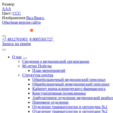
Размер:
A
A
A
Цвет:
C
C
C
Изображения
Вкл.
Выкл.
Обычная версия сайта
+7 4812701003
8 8005501727
Запись на приём
О нас
Сведения о медицинской организации
80-летие Победы
План мероприятий
Структура центра
Общебольничный медицинский персонал
Общебольничный немедицинский персонал
Кабинет врача-клинического фармаколога
Консультативная поликлиника
Амбулаторное отделение медицинской реаби
Приемное отделение
Отделение травматологии и ортопедии №1
Отделение травматологии и ортопедии №2