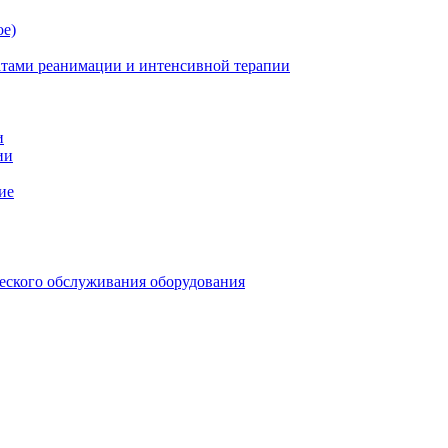
ое)
атами реанимации и интенсивной терапии
и
ии
ие
еского обслуживания оборудования