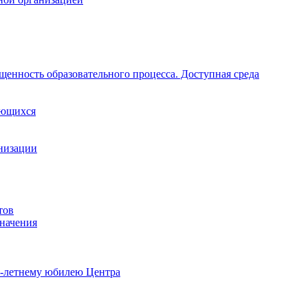
щенность образовательного процесса. Доступная среда
ающихся
анизации
тов
начения
0-летнему юбилею Центра