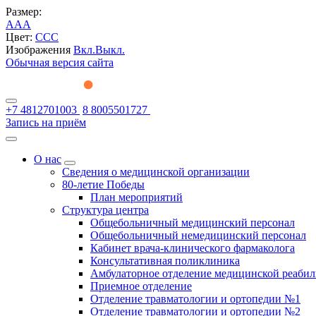
Размер:
A
A
A
Цвет:
C
C
C
Изображения
Вкл.
Выкл.
Обычная версия сайта
+7 4812701003
8 8005501727
Запись на приём
О нас
Сведения о медицинской организации
80-летие Победы
План мероприятий
Структура центра
Общебольничный медицинский персонал
Общебольничный немедицинский персонал
Кабинет врача-клинического фармаколога
Консультативная поликлиника
Амбулаторное отделение медицинской реаби
Приемное отделение
Отделение травматологии и ортопедии №1
Отделение травматологии и ортопедии №2