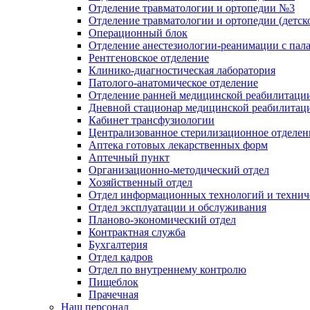
Отделение травматологии и ортопедии №3
Отделение травматологии и ортопедии (детск
Операционный блок
Отделение анестезиологии-реанимации с пал
Рентгеновское отделение
Клинико-диагностическая лаборатория
Патолого-анатомическое отделение
Отделение ранней медицинской реабилитаци
Дневной стационар медицинской реабилитац
Кабинет трансфузиологии
Централизованное стерилизационное отделен
Аптека готовых лекарственных форм
Аптечный пункт
Организационно-методический отдел
Хозяйственный отдел
Отдел информационных технологий и технич
Отдел эксплуатации и обслуживания
Планово-экономический отдел
Контрактная служба
Бухгалтерия
Отдел кадров
Отдел по внутреннему контролю
Пищеблок
Прачечная
Наш персонал