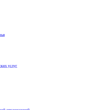
вья
ких услуг
ной организацией