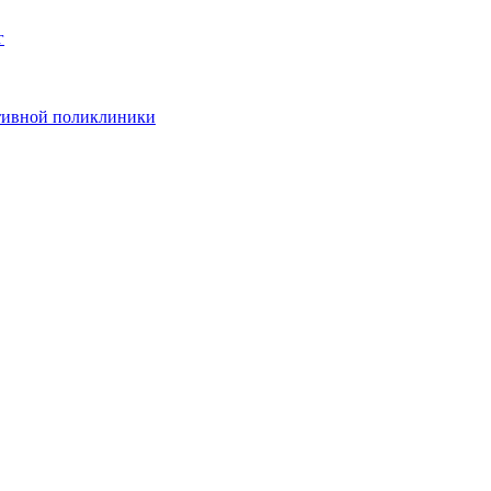
г
ативной поликлиники