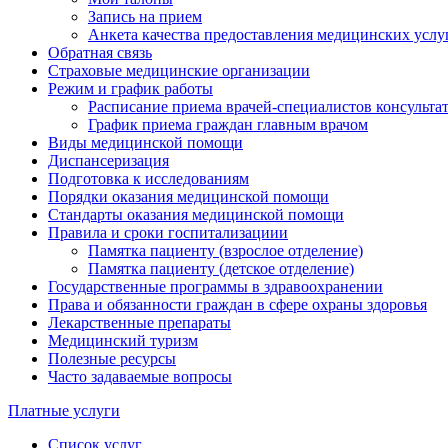
Запись на прием
Анкета качества предоставления медицинских услу
Обратная связь
Страховые медицинские организации
Режим и график работы
Расписание приема врачей-специалистов консульт
График приема граждан главным врачом
Виды медицинской помощи
Диспансеризация
Подготовка к исследованиям
Порядки оказания медицинской помощи
Стандарты оказания медицинской помощи
Правила и сроки госпитализациии
Памятка пациенту (взрослое отделение)
Памятка пациенту (детское отделение)
Государственные программы в здравоохранении
Права и обязанности граждан в сфере охраны здоровья
Лекарственные препараты
Медицинский туризм
Полезные ресурсы
Часто задаваемые вопросы
Платные услуги
Список услуг