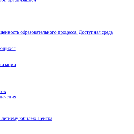
щенность образовательного процесса. Доступная среда
ающихся
анизации
тов
начения
0-летнему юбилею Центра