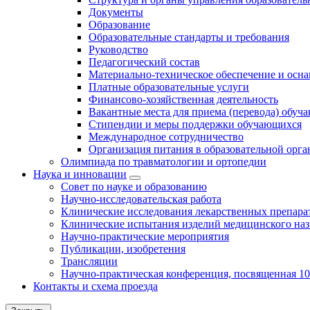
Документы
Образование
Образовательные стандарты и требования
Руководство
Педагогический состав
Материально-техническое обеспечение и осна
Платные образовательные услуги
Финансово-хозяйственная деятельность
Вакантные места для приема (перевода) обуч
Стипендии и меры поддержки обучающихся
Международное сотрудничество
Организация питания в образовательной орг
Олимпиада по травматологии и ортопедии
Наука и инновации
Совет по науке и образованию
Научно-исследовательская работа
Клинические исследования лекарственных препара
Клинические испытания изделий медицинского наз
Научно-практические мероприятия
Публикации, изобретения
Трансляции
Научно-практическая конференция, посвященная 1
Контакты и схема проезда