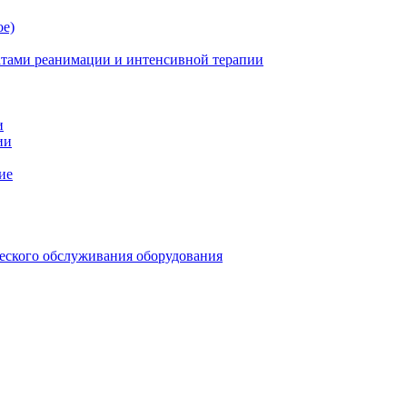
ое)
атами реанимации и интенсивной терапии
и
ии
ие
еского обслуживания оборудования