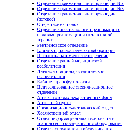
Отделение травматологии и ортопедии №2
Отделение травматологии и ортопедии №3
Отделение травматологии и ортопедии
(детское)
Операционный блок
Отделение анестезиологии-реанимации с
палатами реанимации и интенсивной
терапии
Рентгеновское отделение
Клинико-диагностическая лаборатория
Патолого-анатомическое отделение
Отделение ранней медицинской
реабилитации
Дневной стационар медицинской
реабилитации
Кабинет трансфузиологии
Централизованное стерилизационное
отделение
Аптека готовых лекарственных форм
Аптечный пункт
Организационно-методический отдел
Хозяйственный отдел
Отдел информационных технологий и
технического обслуживания оборудования
Отдел эксплуатации и обслуживания