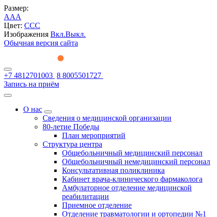
Размер:
A
A
A
Цвет:
C
C
C
Изображения
Вкл.
Выкл.
Обычная версия сайта
+7 4812701003
8 8005501727
Запись на приём
О нас
Сведения о медицинской организации
80-летие Победы
План мероприятий
Структура центра
Общебольничный медицинский персонал
Общебольничный немедицинский персонал
Консультативная поликлиника
Кабинет врача-клинического фармаколога
Амбулаторное отделение медицинской
реабилитации
Приемное отделение
Отделение травматологии и ортопедии №1