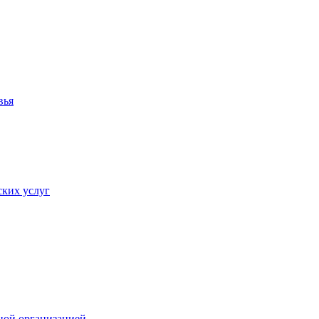
вья
ких услуг
ной организацией