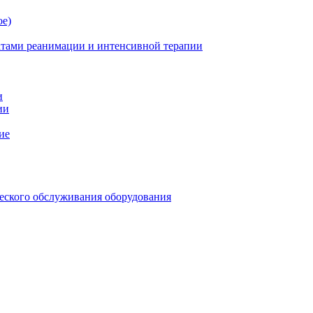
ое)
атами реанимации и интенсивной терапии
и
ии
ие
еского обслуживания оборудования