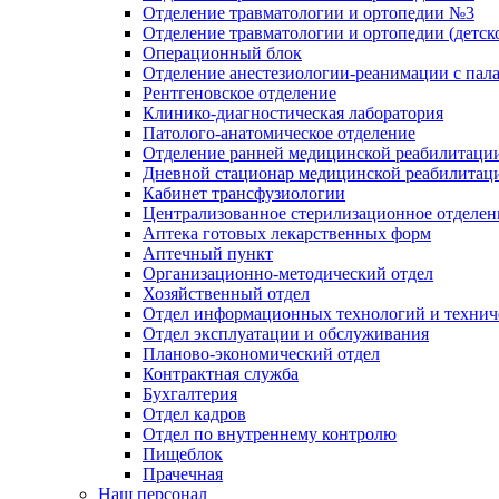
Отделение травматологии и ортопедии №3
Отделение травматологии и ортопедии (детск
Операционный блок
Отделение анестезиологии-реанимации с пал
Рентгеновское отделение
Клинико-диагностическая лаборатория
Патолого-анатомическое отделение
Отделение ранней медицинской реабилитаци
Дневной стационар медицинской реабилитац
Кабинет трансфузиологии
Централизованное стерилизационное отделен
Аптека готовых лекарственных форм
Аптечный пункт
Организационно-методический отдел
Хозяйственный отдел
Отдел информационных технологий и технич
Отдел эксплуатации и обслуживания
Планово-экономический отдел
Контрактная служба
Бухгалтерия
Отдел кадров
Отдел по внутреннему контролю
Пищеблок
Прачечная
Наш персонал