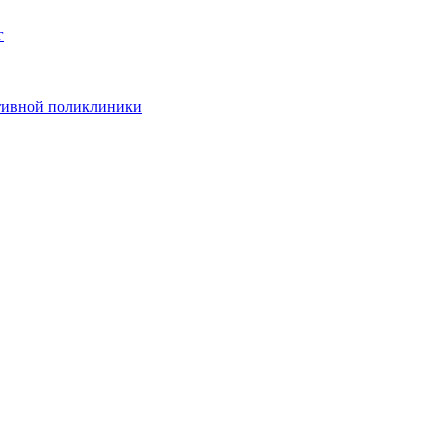
г
ативной поликлиники