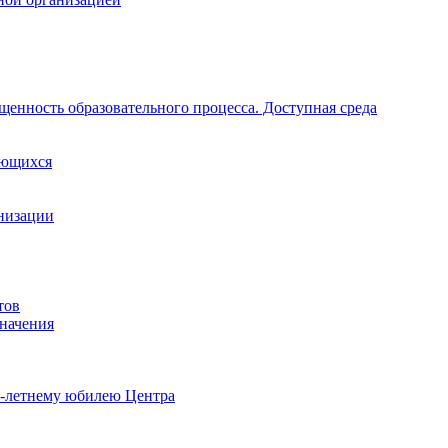
щенность образовательного процесса. Доступная среда
ающихся
анизации
тов
начения
0-летнему юбилею Центра