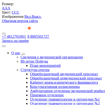
Размер:
A
A
A
Цвет:
C
C
C
Изображения
Вкл.
Выкл.
Обычная версия сайта
+7 4812701003
8 8005501727
Запись на приём
О нас
Сведения о медицинской организации
80-летие Победы
План мероприятий
Структура центра
Общебольничный медицинский персонал
Общебольничный немедицинский персонал
Кабинет врача-клинического фармаколога
Консультативная поликлиника
Амбулаторное отделение медицинской реаби
Приемное отделение
Отделение травматологии и ортопедии №1
Отделение травматологии и ортопедии №2