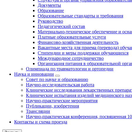
Документы
Образование
Образовательные стандарты и требования
Руководство
Педагогический состав
Материально-техническое обеспечение и осна
Платные образовательные услуги
Финансово-хозяйственная деятельность
Вакантные места для приема (перевода) обуч
Стипендии и меры поддержки обучающихся
Международное сотрудничество
Организация питания в образовательной орг
Олимпиада по травматологии и ортопедии
Наука и инновации
Совет по науке и образованию
Научно-исследовательская работа
Клинические исследования лекарственных препара
Клинические испытания изделий медицинского наз
Научно-практические мероприятия
Публикации, изобретения
Трансляции
Научно-практическая конференция, посвященная 1
Контакты и схема проезда