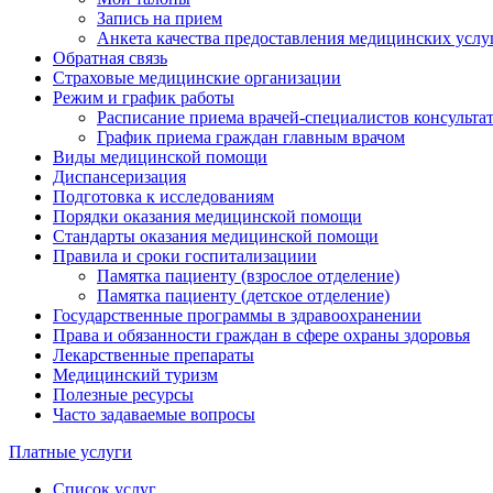
Запись на прием
Анкета качества предоставления медицинских услу
Обратная связь
Страховые медицинские организации
Режим и график работы
Расписание приема врачей-специалистов консульт
График приема граждан главным врачом
Виды медицинской помощи
Диспансеризация
Подготовка к исследованиям
Порядки оказания медицинской помощи
Стандарты оказания медицинской помощи
Правила и сроки госпитализациии
Памятка пациенту (взрослое отделение)
Памятка пациенту (детское отделение)
Государственные программы в здравоохранении
Права и обязанности граждан в сфере охраны здоровья
Лекарственные препараты
Медицинский туризм
Полезные ресурсы
Часто задаваемые вопросы
Платные услуги
Список услуг