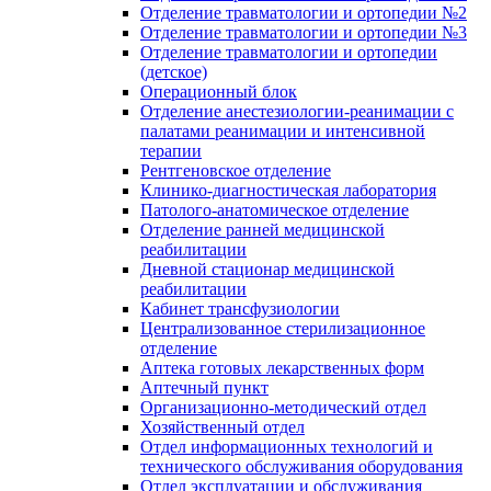
Отделение травматологии и ортопедии №2
Отделение травматологии и ортопедии №3
Отделение травматологии и ортопедии
(детское)
Операционный блок
Отделение анестезиологии-реанимации с
палатами реанимации и интенсивной
терапии
Рентгеновское отделение
Клинико-диагностическая лаборатория
Патолого-анатомическое отделение
Отделение ранней медицинской
реабилитации
Дневной стационар медицинской
реабилитации
Кабинет трансфузиологии
Централизованное стерилизационное
отделение
Аптека готовых лекарственных форм
Аптечный пункт
Организационно-методический отдел
Хозяйственный отдел
Отдел информационных технологий и
технического обслуживания оборудования
Отдел эксплуатации и обслуживания