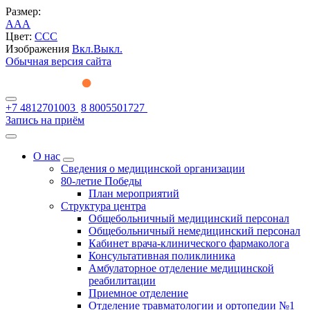
Размер:
A
A
A
Цвет:
C
C
C
Изображения
Вкл.
Выкл.
Обычная версия сайта
+7 4812701003
8 8005501727
Запись на приём
О нас
Сведения о медицинской организации
80-летие Победы
План мероприятий
Структура центра
Общебольничный медицинский персонал
Общебольничный немедицинский персонал
Кабинет врача-клинического фармаколога
Консультативная поликлиника
Амбулаторное отделение медицинской
реабилитации
Приемное отделение
Отделение травматологии и ортопедии №1