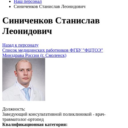
Наш персонал
Синиченков Станислав Леонидович
Синиченков Станислав
Леонидович
Назад к персоналу
Список медицинских работников ФГБУ "ФЦТОЭ"
Минздрава России (г. Смоленск)
Должность:
Заведующий консультативной поликлиникой - врач-
травматолог-ортопед
Квалификационная категория: