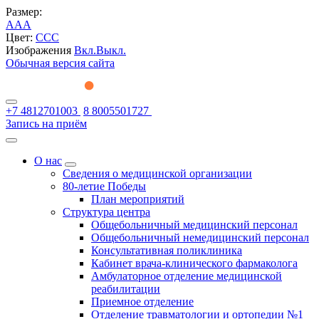
Размер:
A
A
A
Цвет:
C
C
C
Изображения
Вкл.
Выкл.
Обычная версия сайта
+7 4812701003
8 8005501727
Запись на приём
О нас
Сведения о медицинской организации
80-летие Победы
План мероприятий
Структура центра
Общебольничный медицинский персонал
Общебольничный немедицинский персонал
Консультативная поликлиника
Кабинет врача-клинического фармаколога
Амбулаторное отделение медицинской
реабилитации
Приемное отделение
Отделение травматологии и ортопедии №1