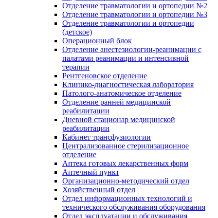
Отделение травматологии и ортопедии №2
Отделение травматологии и ортопедии №3
Отделение травматологии и ортопедии
(детское)
Операционный блок
Отделение анестезиологии-реанимации с
палатами реанимации и интенсивной
терапии
Рентгеновское отделение
Клинико-диагностическая лаборатория
Патолого-анатомическое отделение
Отделение ранней медицинской
реабилитации
Дневной стационар медицинской
реабилитации
Кабинет трансфузиологии
Централизованное стерилизационное
отделение
Аптека готовых лекарственных форм
Аптечный пункт
Организационно-методический отдел
Хозяйственный отдел
Отдел информационных технологий и
технического обслуживания оборудования
Отдел эксплуатации и обслуживания