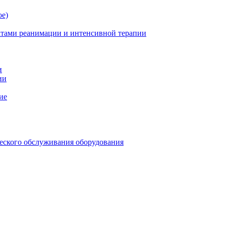
ое)
атами реанимации и интенсивной терапии
и
ии
ие
еского обслуживания оборудования