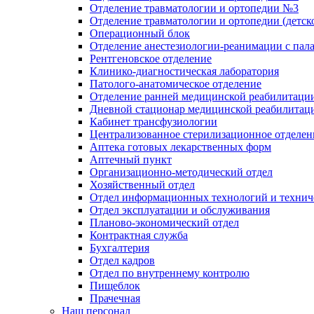
Отделение травматологии и ортопедии №3
Отделение травматологии и ортопедии (детск
Операционный блок
Отделение анестезиологии-реанимации с пал
Рентгеновское отделение
Клинико-диагностическая лаборатория
Патолого-анатомическое отделение
Отделение ранней медицинской реабилитаци
Дневной стационар медицинской реабилитац
Кабинет трансфузиологии
Централизованное стерилизационное отделен
Аптека готовых лекарственных форм
Аптечный пункт
Организационно-методический отдел
Хозяйственный отдел
Отдел информационных технологий и технич
Отдел эксплуатации и обслуживания
Планово-экономический отдел
Контрактная служба
Бухгалтерия
Отдел кадров
Отдел по внутреннему контролю
Пищеблок
Прачечная
Наш персонал