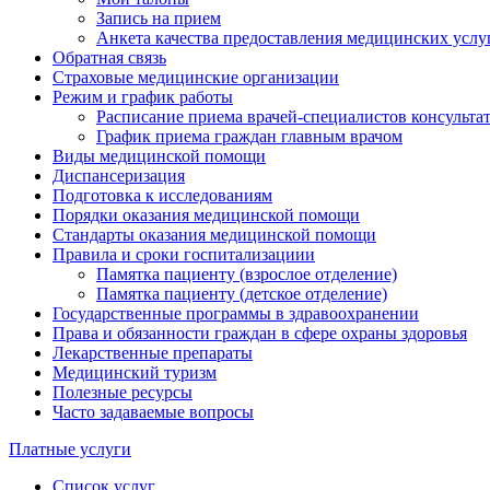
Запись на прием
Анкета качества предоставления медицинских услу
Обратная связь
Страховые медицинские организации
Режим и график работы
Расписание приема врачей-специалистов консульт
График приема граждан главным врачом
Виды медицинской помощи
Диспансеризация
Подготовка к исследованиям
Порядки оказания медицинской помощи
Стандарты оказания медицинской помощи
Правила и сроки госпитализациии
Памятка пациенту (взрослое отделение)
Памятка пациенту (детское отделение)
Государственные программы в здравоохранении
Права и обязанности граждан в сфере охраны здоровья
Лекарственные препараты
Медицинский туризм
Полезные ресурсы
Часто задаваемые вопросы
Платные услуги
Список услуг