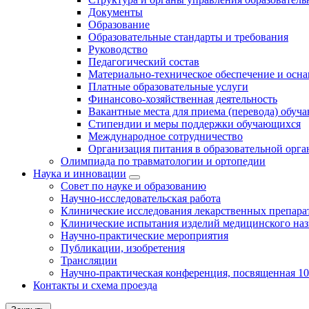
Документы
Образование
Образовательные стандарты и требования
Руководство
Педагогический состав
Материально-техническое обеспечение и осна
Платные образовательные услуги
Финансово-хозяйственная деятельность
Вакантные места для приема (перевода) обуч
Стипендии и меры поддержки обучающихся
Международное сотрудничество
Организация питания в образовательной орг
Олимпиада по травматологии и ортопедии
Наука и инновации
Совет по науке и образованию
Научно-исследовательская работа
Клинические исследования лекарственных препара
Клинические испытания изделий медицинского наз
Научно-практические мероприятия
Публикации, изобретения
Трансляции
Научно-практическая конференция, посвященная 1
Контакты и схема проезда