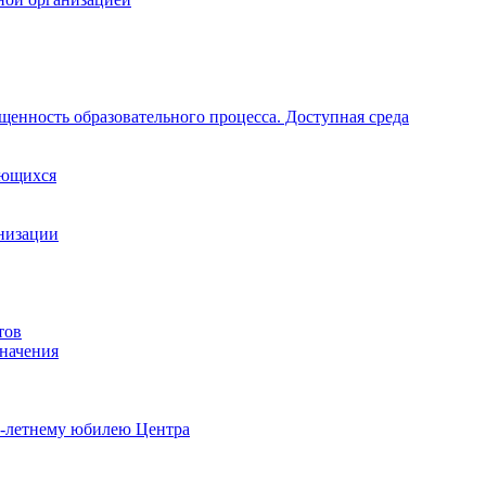
щенность образовательного процесса. Доступная среда
ающихся
анизации
тов
начения
0-летнему юбилею Центра