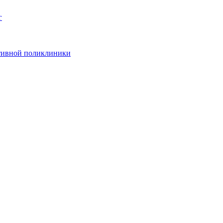
г
ативной поликлиники