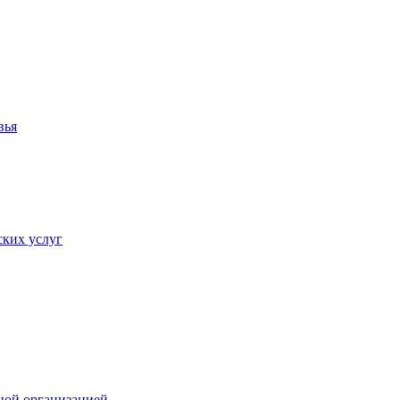
вья
ких услуг
ной организацией