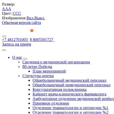
Размер:
A
A
A
Цвет:
C
C
C
Изображения
Вкл.
Выкл.
Обычная версия сайта
+7 4812701003
8 8005501727
Запись на приём
О нас
Сведения о медицинской организации
80-летие Победы
План мероприятий
Структура центра
Общебольничный медицинский персонал
Общебольничный немедицинский персонал
Консультативная поликлиника
Кабинет врача-клинического фармаколога
Амбулаторное отделение медицинской реаби
Приемное отделение
Отделение травматологии и ортопедии №1
Отделение травматологии и ортопедии №2