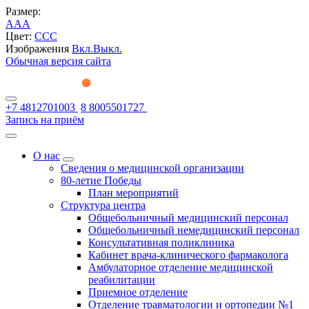
Размер:
A
A
A
Цвет:
C
C
C
Изображения
Вкл.
Выкл.
Обычная версия сайта
+7 4812701003
8 8005501727
Запись на приём
О нас
Сведения о медицинской организации
80-летие Победы
План мероприятий
Структура центра
Общебольничный медицинский персонал
Общебольничный немедицинский персонал
Консультативная поликлиника
Кабинет врача-клинического фармаколога
Амбулаторное отделение медицинской
реабилитации
Приемное отделение
Отделение травматологии и ортопедии №1