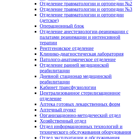
Отделение травматологии и ортопедии №2
Отделение травматологии и ортопедии №3
Отделение травматологии и ортопедии
(детское)
Операционный блок
Отделение анестезиологии-реанимации с
палатами реанимации и интенсивной
терапии
Рентгеновское отделение
Клинико-диагностическая лаборатория
Патолого-анатомическое отделение
Отделение ранней медицинской
реабилитации
Дневной стационар медицинской
реабилитации
Кабинет трансфузиологии
Централизованное стерилизационное
отделение
Аптека готовых лекарственных форм
Аптечный пункт
Организационно-методический отдел
Хозяйственный отдел
Отдел информационных технологий и
технического обслуживания оборудования
Отдел эксплуатации и обслуживания