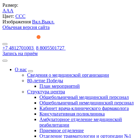
Размер:
A
A
A
Цвет:
C
C
C
Изображения
Вкл.
Выкл.
Обычная версия сайта
+7 4812701003
8 8005501727
Запись на приём
О нас
Сведения о медицинской организации
80-летие Победы
План мероприятий
Структура центра
Общебольничный медицинский персонал
Общебольничный немедицинский персонал
Кабинет врача-клинического фармаколога
Консультативная поликлиника
Амбулаторное отделение медицинской
реабилитации
Приемное отделение
Отделение травматологии и ортопедии №1