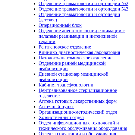
Отделение травматологии и ортопедии №2
Отделение травматологии и ортопедии №3
Отделение травматологии и ортопедии
(детское)
Операционный блок
Отделение анестезиологии-реанимации с
палатами реанимации и интенсивной
терапии
Рентгеновское отделение
Клинико-диагностическая лаборатория
Патолого-анатомическое отделение
Отделение ранней медицинской
реабилитации
Дневной стационар медицинской
реабилитации
Кабинет трансфузиологии
Централизованное стерилизационное
отделение
Аптека готовых лекарственных форм
Аптечный пункт
Организационно-методический отдел
Хозяйственный отдел
Отдел информационных технологий и
технического обслуживания оборудования
Отдел эксплуатации и обслуживания