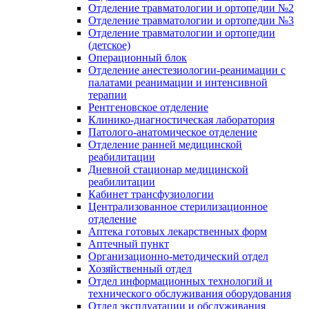
Отделение травматологии и ортопедии №2
Отделение травматологии и ортопедии №3
Отделение травматологии и ортопедии
(детское)
Операционный блок
Отделение анестезиологии-реанимации с
палатами реанимации и интенсивной
терапии
Рентгеновское отделение
Клинико-диагностическая лаборатория
Патолого-анатомическое отделение
Отделение ранней медицинской
реабилитации
Дневной стационар медицинской
реабилитации
Кабинет трансфузиологии
Централизованное стерилизационное
отделение
Аптека готовых лекарственных форм
Аптечный пункт
Организационно-методический отдел
Хозяйственный отдел
Отдел информационных технологий и
технического обслуживания оборудования
Отдел эксплуатации и обслуживания