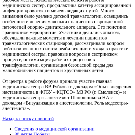
медицинских сестер, профилактика катетер ассоциированной
инфекции кровотока и мочевыводящих путей. Много
внимания было уделено детской травматологии, освещались
особенности лечения маленьких пациентов с врожденной
патологией опорно- двигательного аппарата. Это поистине
грандиозное мероприятие. Участники делились опытом,
обсуждали важные моменты в лечении пациентов
травматологических стационаров, рассматривали вопросы
роботизированных систем реабилитации и ухода в практике
медицинской сестры, правовые вопросы в сестринском
процессе, оптимизация рабочих процессов в
трансфузиологии, организация безопасной среды для
маломобильных пациентов и хрустальных детей.
От центра в работе форума приняли участие главная
медицинская сестра ВВ Рябкова с докладом «Опыт внедрения
наставничества в ФГБУ «ФЦТОЭ» МЗ РФ (г. Смоленск)» и
медицинская сестра - анестезист Шапошникова НА с
докладом «Визуализация в анестезиологии. Роль медсестры-
анестезиста».
Назад к списку новостей
Сведения о медицинской организации
80-летие Победы