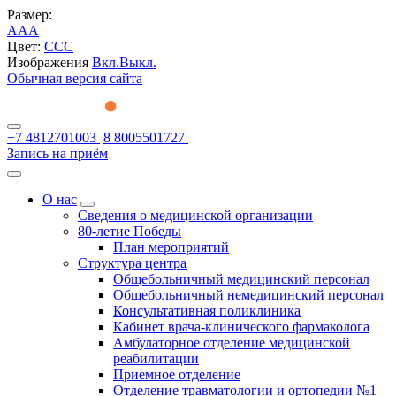
Размер:
A
A
A
Цвет:
C
C
C
Изображения
Вкл.
Выкл.
Обычная версия сайта
+7 4812701003
8 8005501727
Запись на приём
О нас
Сведения о медицинской организации
80-летие Победы
План мероприятий
Структура центра
Общебольничный медицинский персонал
Общебольничный немедицинский персонал
Консультативная поликлиника
Кабинет врача-клинического фармаколога
Амбулаторное отделение медицинской
реабилитации
Приемное отделение
Отделение травматологии и ортопедии №1