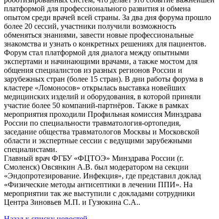
платформой для профессионального развития и обмена
опытом среди врачей всей страны. За два дня форума прошло
более 20 сессий, участники получили возможность
обменяться знаниями, завести новые профессиональные
знакомства и узнать о конкретных решениях для пациентов.
Форум стал платформой для диалога между опытными
экспертами и начинающими врачами, а также мостом для
общения специалистов из разных регионов России и
зарубежных стран (более 15 стран). В дни работы форума в
кластере «Ломоносов» открылась выставка новейших
медицинских изделий и оборудования, в которой приняли
участие более 50 компаний-партнёров. Также в рамках
мероприятия проходили Профильная комиссия Минздрава
России по специальности травматология-ортопедия,
заседание общества травматологов Москвы и Московской
области и экспертные сессии с ведущими зарубежными
специалистами.
Главный врач ФГБУ «ФЦТОЭ» Минздрава России (г.
Смоленск) Овсянкин А.В. был модератором на секции
«Эндопротезирование. Инфекция», где представил доклад
«Физические методы антисептики в лечении ППИ». На
мероприятии так же выступили с докладами сотрудники
Центра Зиновьев М.П. и Гузюкина С.А..
Назад к списку новостей