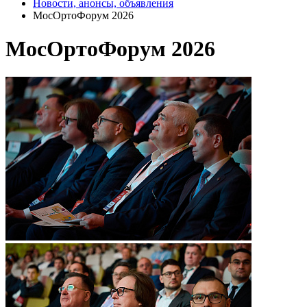
Новости, анонсы, объявления
МосОртоФорум 2026
МосОртоФорум 2026