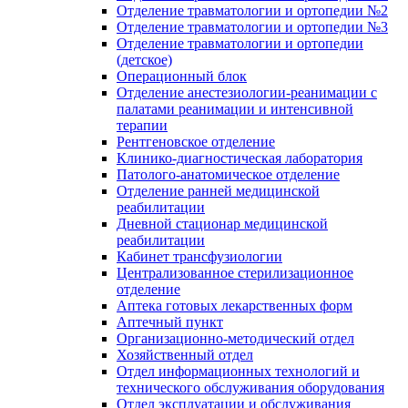
Отделение травматологии и ортопедии №2
Отделение травматологии и ортопедии №3
Отделение травматологии и ортопедии
(детское)
Операционный блок
Отделение анестезиологии-реанимации с
палатами реанимации и интенсивной
терапии
Рентгеновское отделение
Клинико-диагностическая лаборатория
Патолого-анатомическое отделение
Отделение ранней медицинской
реабилитации
Дневной стационар медицинской
реабилитации
Кабинет трансфузиологии
Централизованное стерилизационное
отделение
Аптека готовых лекарственных форм
Аптечный пункт
Организационно-методический отдел
Хозяйственный отдел
Отдел информационных технологий и
технического обслуживания оборудования
Отдел эксплуатации и обслуживания