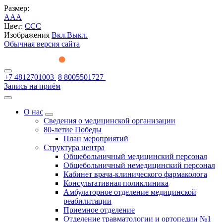
Размер:
A
A
A
Цвет:
C
C
C
Изображения
Вкл.
Выкл.
Обычная версия сайта
+7 4812701003
8 8005501727
Запись на приём
О нас
Сведения о медицинской организации
80-летие Победы
План мероприятий
Структура центра
Общебольничный медицинский персонал
Общебольничный немедицинский персонал
Кабинет врача-клинического фармаколога
Консультативная поликлиника
Амбулаторное отделение медицинской
реабилитации
Приемное отделение
Отделение травматологии и ортопедии №1