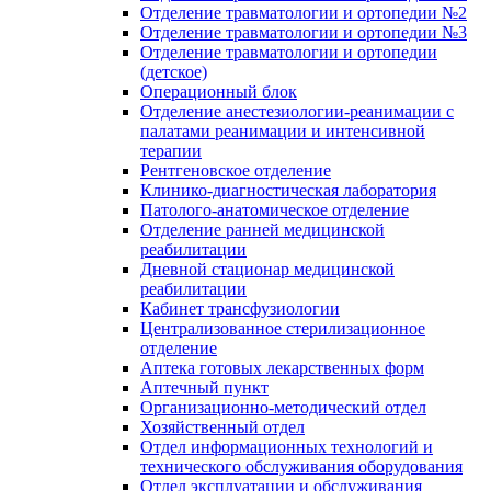
Отделение травматологии и ортопедии №2
Отделение травматологии и ортопедии №3
Отделение травматологии и ортопедии
(детское)
Операционный блок
Отделение анестезиологии-реанимации с
палатами реанимации и интенсивной
терапии
Рентгеновское отделение
Клинико-диагностическая лаборатория
Патолого-анатомическое отделение
Отделение ранней медицинской
реабилитации
Дневной стационар медицинской
реабилитации
Кабинет трансфузиологии
Централизованное стерилизационное
отделение
Аптека готовых лекарственных форм
Аптечный пункт
Организационно-методический отдел
Хозяйственный отдел
Отдел информационных технологий и
технического обслуживания оборудования
Отдел эксплуатации и обслуживания