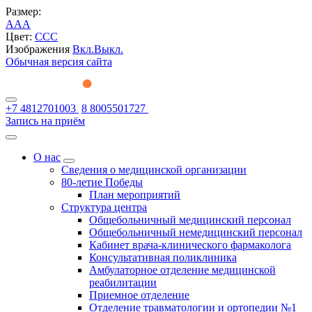
Размер:
A
A
A
Цвет:
C
C
C
Изображения
Вкл.
Выкл.
Обычная версия сайта
+7 4812701003
8 8005501727
Запись на приём
О нас
Сведения о медицинской организации
80-летие Победы
План мероприятий
Структура центра
Общебольничный медицинский персонал
Общебольничный немедицинский персонал
Кабинет врача-клинического фармаколога
Консультативная поликлиника
Амбулаторное отделение медицинской
реабилитации
Приемное отделение
Отделение травматологии и ортопедии №1