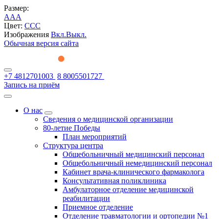
Размер:
A
A
A
Цвет:
C
C
C
Изображения
Вкл.
Выкл.
Обычная версия сайта
+7 4812701003
8 8005501727
Запись на приём
О нас
Сведения о медицинской организации
80-летие Победы
План мероприятий
Структура центра
Общебольничный медицинский персонал
Общебольничный немедицинский персонал
Кабинет врача-клинического фармаколога
Консультативная поликлиника
Амбулаторное отделение медицинской
реабилитации
Приемное отделение
Отделение травматологии и ортопедии №1