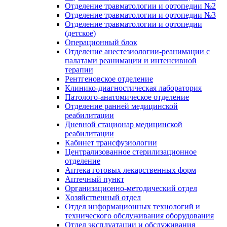
Отделение травматологии и ортопедии №2
Отделение травматологии и ортопедии №3
Отделение травматологии и ортопедии
(детское)
Операционный блок
Отделение анестезиологии-реанимации с
палатами реанимации и интенсивной
терапии
Рентгеновское отделение
Клинико-диагностическая лаборатория
Патолого-анатомическое отделение
Отделение ранней медицинской
реабилитации
Дневной стационар медицинской
реабилитации
Кабинет трансфузиологии
Централизованное стерилизационное
отделение
Аптека готовых лекарственных форм
Аптечный пункт
Организационно-методический отдел
Хозяйственный отдел
Отдел информационных технологий и
технического обслуживания оборудования
Отдел эксплуатации и обслуживания