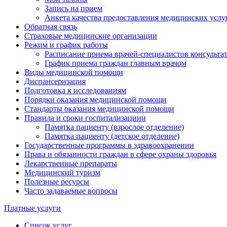
Запись на прием
Анкета качества предоставления медицинских услу
Обратная связь
Страховые медицинские организации
Режим и график работы
Расписание приема врачей-специалистов консульт
График приема граждан главным врачом
Виды медицинской помощи
Диспансеризация
Подготовка к исследованиям
Порядки оказания медицинской помощи
Стандарты оказания медицинской помощи
Правила и сроки госпитализациии
Памятка пациенту (взрослое отделение)
Памятка пациенту (детское отделение)
Государственные программы в здравоохранении
Права и обязанности граждан в сфере охраны здоровья
Лекарственные препараты
Медицинский туризм
Полезные ресурсы
Часто задаваемые вопросы
Платные услуги
Список услуг