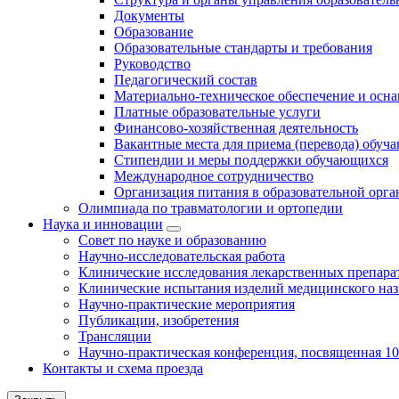
Документы
Образование
Образовательные стандарты и требования
Руководство
Педагогический состав
Материально-техническое обеспечение и осна
Платные образовательные услуги
Финансово-хозяйственная деятельность
Вакантные места для приема (перевода) обуч
Стипендии и меры поддержки обучающихся
Международное сотрудничество
Организация питания в образовательной орг
Олимпиада по травматологии и ортопедии
Наука и инновации
Совет по науке и образованию
Научно-исследовательская работа
Клинические исследования лекарственных препара
Клинические испытания изделий медицинского наз
Научно-практические мероприятия
Публикации, изобретения
Трансляции
Научно-практическая конференция, посвященная 1
Контакты и схема проезда