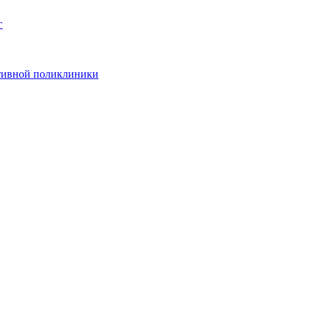
г
ативной поликлиники