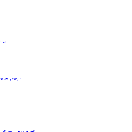
вья
ких услуг
ной организацией