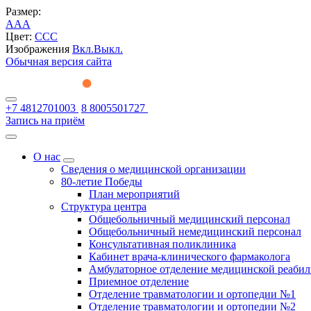
Размер:
A
A
A
Цвет:
C
C
C
Изображения
Вкл.
Выкл.
Обычная версия сайта
+7 4812701003
8 8005501727
Запись на приём
О нас
Сведения о медицинской организации
80-летие Победы
План мероприятий
Структура центра
Общебольничный медицинский персонал
Общебольничный немедицинский персонал
Консультативная поликлиника
Кабинет врача-клинического фармаколога
Амбулаторное отделение медицинской реаби
Приемное отделение
Отделение травматологии и ортопедии №1
Отделение травматологии и ортопедии №2