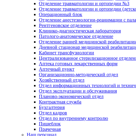
Отделение травматологии и ортопедии №3
Отделение травматологии и ортопедии (детск
Операционный блок
Отделение анестезиологии-реанимации с пал
Рентгеновское отделение
Клинико-диагностическая лаборатория
Патолого-анатомическое отделение
Отделение ранней медицинской реабилитаци
Дневной стационар медицинской реабилитац
Кабинет трансфузиологии
Централизованное стерилизационное отделен
Аптека готовых лекарственных форм
Аптечный пункт
Организационно-методический отдел
Хозяйственный отдел
Отдел информационных технологий и технич
Отдел эксплуатации и обслуживания
Планово-экономический отдел
Контрактная служба
Бухгалтерия
Отдел кадров
Отдел по внутреннему контролю
Пищеблок
Прачечная
Наш персонал