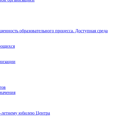
щенность образовательного процесса. Доступная среда
ающихся
анизации
тов
начения
0-летнему юбилею Центра