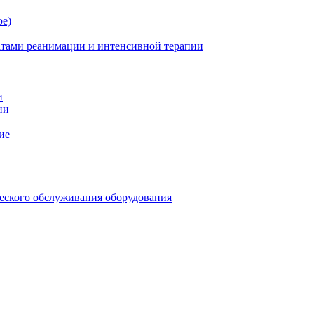
ое)
атами реанимации и интенсивной терапии
и
ии
ие
еского обслуживания оборудования