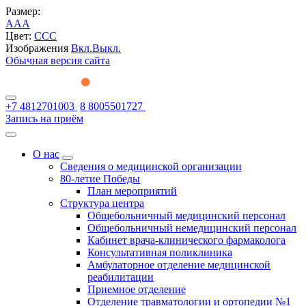
Размер:
A
A
A
Цвет:
C
C
C
Изображения
Вкл.
Выкл.
Обычная версия сайта
+7 4812701003
8 8005501727
Запись на приём
О нас
Сведения о медицинской организации
80-летие Победы
План мероприятий
Структура центра
Общебольничный медицинский персонал
Общебольничный немедицинский персонал
Кабинет врача-клинического фармаколога
Консультативная поликлиника
Амбулаторное отделение медицинской
реабилитации
Приемное отделение
Отделение травматологии и ортопедии №1