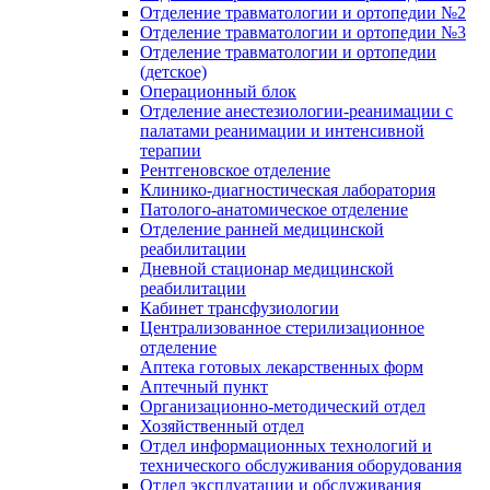
Отделение травматологии и ортопедии №2
Отделение травматологии и ортопедии №3
Отделение травматологии и ортопедии
(детское)
Операционный блок
Отделение анестезиологии-реанимации с
палатами реанимации и интенсивной
терапии
Рентгеновское отделение
Клинико-диагностическая лаборатория
Патолого-анатомическое отделение
Отделение ранней медицинской
реабилитации
Дневной стационар медицинской
реабилитации
Кабинет трансфузиологии
Централизованное стерилизационное
отделение
Аптека готовых лекарственных форм
Аптечный пункт
Организационно-методический отдел
Хозяйственный отдел
Отдел информационных технологий и
технического обслуживания оборудования
Отдел эксплуатации и обслуживания