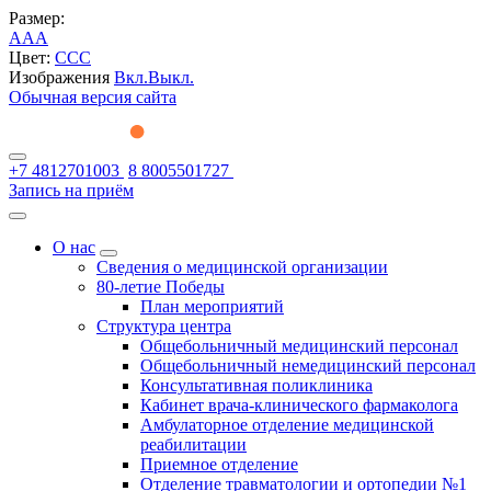
Размер:
A
A
A
Цвет:
C
C
C
Изображения
Вкл.
Выкл.
Обычная версия сайта
+7 4812701003
8 8005501727
Запись на приём
О нас
Сведения о медицинской организации
80-летие Победы
План мероприятий
Структура центра
Общебольничный медицинский персонал
Общебольничный немедицинский персонал
Консультативная поликлиника
Кабинет врача-клинического фармаколога
Амбулаторное отделение медицинской
реабилитации
Приемное отделение
Отделение травматологии и ортопедии №1