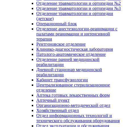
Отделение травматологии и ортопедии №2
Отделение травматологии и ортопедии №3
Отделение травматологии и ортопедии
(детское)
Операционный блок
Отделение анестезиологии-реанимации с
палатами реанимации и интенсивной
терапии
Рентгеновское отделение
Клинико-диагностическая лаборатория
Патолого-анатомическое отделение
Отделение ранней медицинской
реабилитации
Дневной стационар медицинской
реабилитации
Кабинет трансфузиологии
Централизованное стерилизационное
отделение
Аптека готовых лекарственных форм
Аптечный пункт
Организационно-методический отдел
Хозяйственный отдел
Отдел информационных технологий и
технического обслуживания оборудования
Отдел эксплуатации и обслуживания