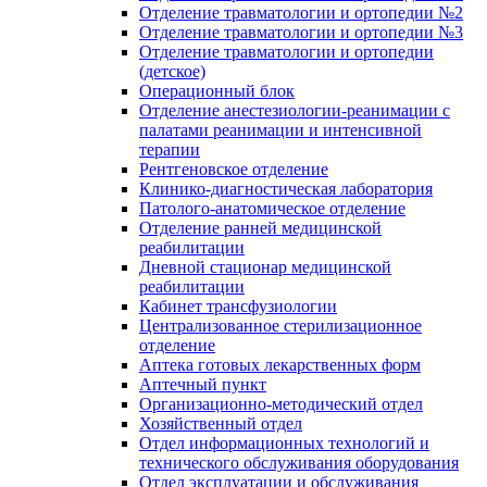
Отделение травматологии и ортопедии №2
Отделение травматологии и ортопедии №3
Отделение травматологии и ортопедии
(детское)
Операционный блок
Отделение анестезиологии-реанимации с
палатами реанимации и интенсивной
терапии
Рентгеновское отделение
Клинико-диагностическая лаборатория
Патолого-анатомическое отделение
Отделение ранней медицинской
реабилитации
Дневной стационар медицинской
реабилитации
Кабинет трансфузиологии
Централизованное стерилизационное
отделение
Аптека готовых лекарственных форм
Аптечный пункт
Организационно-методический отдел
Хозяйственный отдел
Отдел информационных технологий и
технического обслуживания оборудования
Отдел эксплуатации и обслуживания