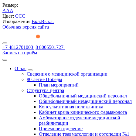
Размер:
A
A
A
Цвет:
C
C
C
Изображения
Вкл.
Выкл.
Обычная версия сайта
+7 4812701003
8 8005501727
Запись на приём
О нас
Сведения о медицинской организации
80-летие Победы
План мероприятий
Структура центра
Общебольничный медицинский персонал
Общебольничный немедицинский персонал
Консультативная поликлиника
Кабинет врача-клинического фармаколога
Амбулаторное отделение медицинской
реабилитации
Приемное отделение
Отделение травматологии и ортопедии №1