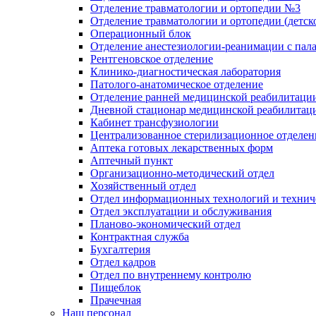
Отделение травматологии и ортопедии №3
Отделение травматологии и ортопедии (детск
Операционный блок
Отделение анестезиологии-реанимации с пал
Рентгеновское отделение
Клинико-диагностическая лаборатория
Патолого-анатомическое отделение
Отделение ранней медицинской реабилитаци
Дневной стационар медицинской реабилитац
Кабинет трансфузиологии
Централизованное стерилизационное отделен
Аптека готовых лекарственных форм
Аптечный пункт
Организационно-методический отдел
Хозяйственный отдел
Отдел информационных технологий и технич
Отдел эксплуатации и обслуживания
Планово-экономический отдел
Контрактная служба
Бухгалтерия
Отдел кадров
Отдел по внутреннему контролю
Пищеблок
Прачечная
Наш персонал