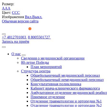
Размер:
A
A
A
Цвет:
C
C
C
Изображения
Вкл.
Выкл.
Обычная версия сайта
+7 4812701003
8 8005501727
Запись на приём
О нас
Сведения о медицинской организации
80-летие Победы
План мероприятий
Структура центра
Общебольничный медицинский персонал
Общебольничный немедицинский персонал
Консультативная поликлиника
Кабинет врача-клинического фармаколога
Амбулаторное отделение медицинской реаби
Приемное отделение
Отделение травматологии и ортопедии №1
Отделение травматологии и ортопедии №2