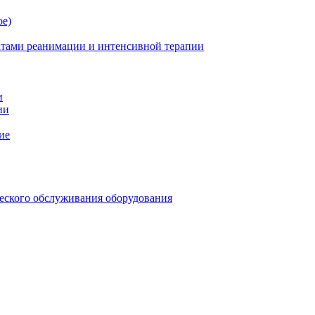
ое)
атами реанимации и интенсивной терапии
и
ии
ие
еского обслуживания оборудования