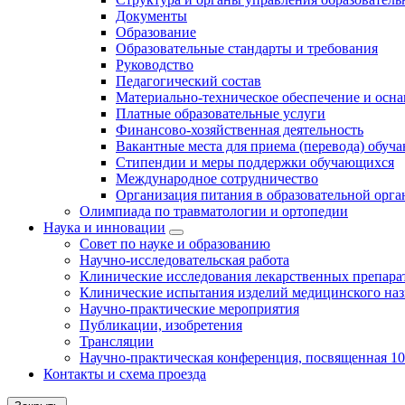
Документы
Образование
Образовательные стандарты и требования
Руководство
Педагогический состав
Материально-техническое обеспечение и осна
Платные образовательные услуги
Финансово-хозяйственная деятельность
Вакантные места для приема (перевода) обуч
Стипендии и меры поддержки обучающихся
Международное сотрудничество
Организация питания в образовательной орг
Олимпиада по травматологии и ортопедии
Наука и инновации
Совет по науке и образованию
Научно-исследовательская работа
Клинические исследования лекарственных препара
Клинические испытания изделий медицинского наз
Научно-практические мероприятия
Публикации, изобретения
Трансляции
Научно-практическая конференция, посвященная 1
Контакты и схема проезда