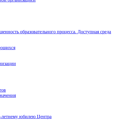
щенность образовательного процесса. Доступная среда
ающихся
анизации
тов
начения
0-летнему юбилею Центра