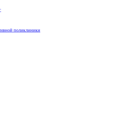
г
ативной поликлиники