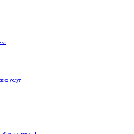
вья
ких услуг
ной организацией