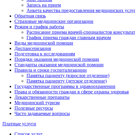
Запись на прием
Анкета качества предоставления медицинских услу
Обратная связь
Страховые медицинские организации
Режим и график работы
Расписание приема врачей-специалистов консульт
График приема граждан главным врачом
Виды медицинской помощи
Диспансеризация
Подготовка к исследованиям
Порядки оказания медицинской помощи
Стандарты оказания медицинской помощи
Правила и сроки госпитализациии
Памятка пациенту (взрослое отделение)
Памятка пациенту (детское отделение)
Государственные программы в здравоохранении
Права и обязанности граждан в сфере охраны здоровья
Лекарственные препараты
Медицинский туризм
Полезные ресурсы
Часто задаваемые вопросы
Платные услуги
Список услуг