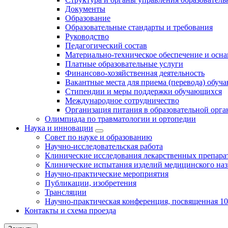
Документы
Образование
Образовательные стандарты и требования
Руководство
Педагогический состав
Материально-техническое обеспечение и осна
Платные образовательные услуги
Финансово-хозяйственная деятельность
Вакантные места для приема (перевода) обуч
Стипендии и меры поддержки обучающихся
Международное сотрудничество
Организация питания в образовательной орг
Олимпиада по травматологии и ортопедии
Наука и инновации
Совет по науке и образованию
Научно-исследовательская работа
Клинические исследования лекарственных препара
Клинические испытания изделий медицинского наз
Научно-практические мероприятия
Публикации, изобретения
Трансляции
Научно-практическая конференция, посвященная 1
Контакты и схема проезда