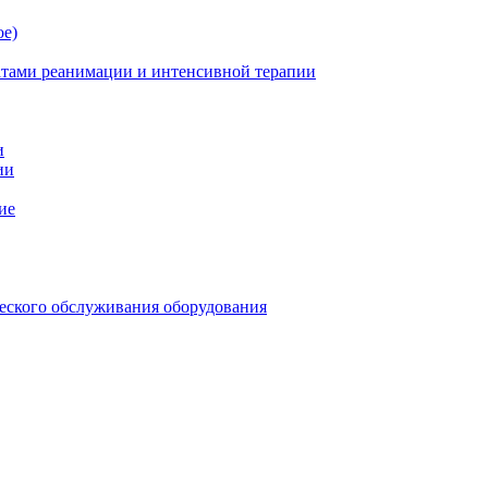
ое)
атами реанимации и интенсивной терапии
и
ии
ие
еского обслуживания оборудования