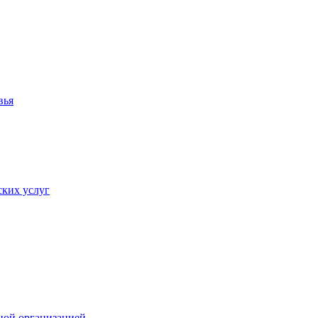
вья
ких услуг
ной организацией