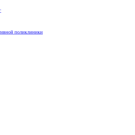
г
ативной поликлиники