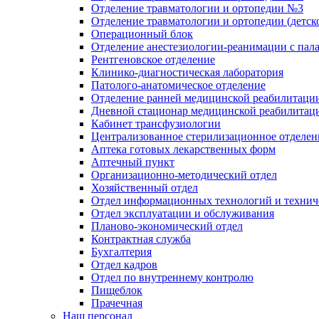
Отделение травматологии и ортопедии №3
Отделение травматологии и ортопедии (детск
Операционный блок
Отделение анестезиологии-реанимации с пал
Рентгеновское отделение
Клинико-диагностическая лаборатория
Патолого-анатомическое отделение
Отделение ранней медицинской реабилитаци
Дневной стационар медицинской реабилитац
Кабинет трансфузиологии
Централизованное стерилизационное отделен
Аптека готовых лекарственных форм
Аптечный пункт
Организационно-методический отдел
Хозяйственный отдел
Отдел информационных технологий и технич
Отдел эксплуатации и обслуживания
Планово-экономический отдел
Контрактная служба
Бухгалтерия
Отдел кадров
Отдел по внутреннему контролю
Пищеблок
Прачечная
Наш персонал