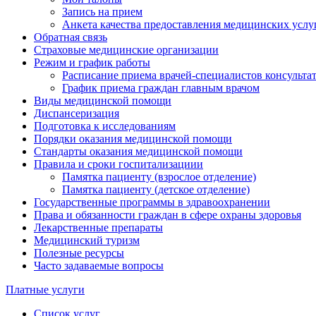
Запись на прием
Анкета качества предоставления медицинских услу
Обратная связь
Страховые медицинские организации
Режим и график работы
Расписание приема врачей-специалистов консульт
График приема граждан главным врачом
Виды медицинской помощи
Диспансеризация
Подготовка к исследованиям
Порядки оказания медицинской помощи
Стандарты оказания медицинской помощи
Правила и сроки госпитализациии
Памятка пациенту (взрослое отделение)
Памятка пациенту (детское отделение)
Государственные программы в здравоохранении
Права и обязанности граждан в сфере охраны здоровья
Лекарственные препараты
Медицинский туризм
Полезные ресурсы
Часто задаваемые вопросы
Платные услуги
Список услуг