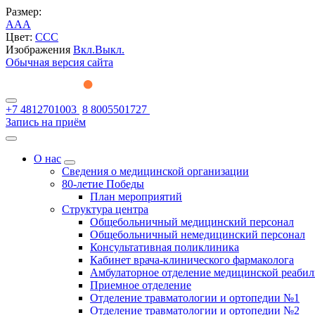
Размер:
A
A
A
Цвет:
C
C
C
Изображения
Вкл.
Выкл.
Обычная версия сайта
+7 4812701003
8 8005501727
Запись на приём
О нас
Сведения о медицинской организации
80-летие Победы
План мероприятий
Структура центра
Общебольничный медицинский персонал
Общебольничный немедицинский персонал
Консультативная поликлиника
Кабинет врача-клинического фармаколога
Амбулаторное отделение медицинской реаби
Приемное отделение
Отделение травматологии и ортопедии №1
Отделение травматологии и ортопедии №2