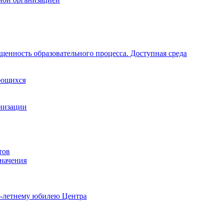
щенность образовательного процесса. Доступная среда
ающихся
анизации
тов
начения
0-летнему юбилею Центра