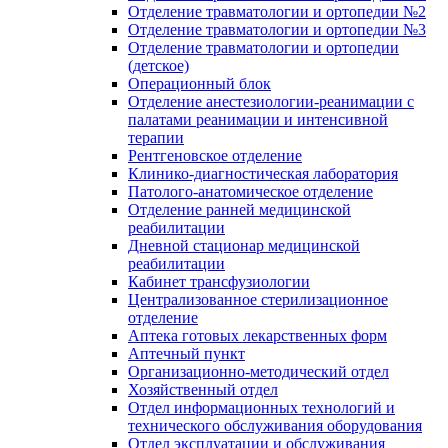
Отделение травматологии и ортопедии №2
Отделение травматологии и ортопедии №3
Отделение травматологии и ортопедии
(детское)
Операционный блок
Отделение анестезиологии-реанимации с
палатами реанимации и интенсивной
терапии
Рентгеновское отделение
Клинико-диагностическая лаборатория
Патолого-анатомическое отделение
Отделение ранней медицинской
реабилитации
Дневной стационар медицинской
реабилитации
Кабинет трансфузиологии
Централизованное стерилизационное
отделение
Аптека готовых лекарственных форм
Аптечный пункт
Организационно-методический отдел
Хозяйственный отдел
Отдел информационных технологий и
технического обслуживания оборудования
Отдел эксплуатации и обслуживания