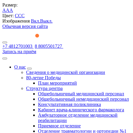
Размер:
A
A
A
Цвет:
C
C
C
Изображения
Вкл.
Выкл.
Обычная версия сайта
+7 4812701003
8 8005501727
Запись на приём
О нас
Сведения о медицинской организации
80-летие Победы
План мероприятий
Структура центра
Общебольничный медицинский персонал
Общебольничный немедицинский персонал
Консультативная поликлиника
Кабинет врача-клинического фармаколога
Амбулаторное отделение медицинской
реабилитации
Приемное отделение
Отделение травматологии и ортопедии №1