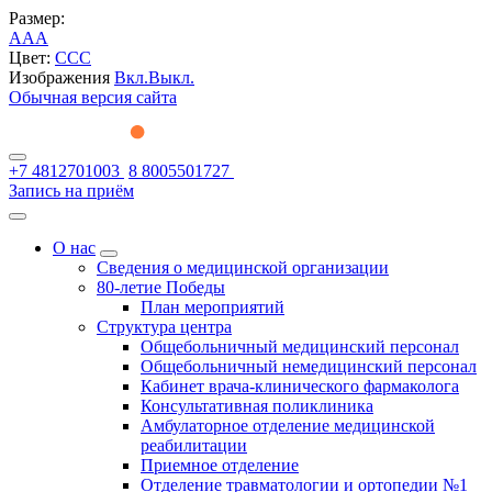
Размер:
A
A
A
Цвет:
C
C
C
Изображения
Вкл.
Выкл.
Обычная версия сайта
+7 4812701003
8 8005501727
Запись на приём
О нас
Сведения о медицинской организации
80-летие Победы
План мероприятий
Структура центра
Общебольничный медицинский персонал
Общебольничный немедицинский персонал
Кабинет врача-клинического фармаколога
Консультативная поликлиника
Амбулаторное отделение медицинской
реабилитации
Приемное отделение
Отделение травматологии и ортопедии №1