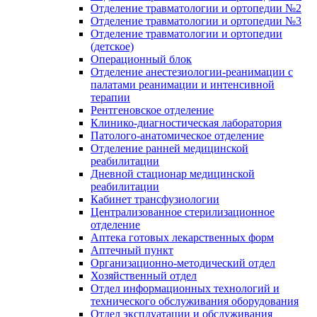
Отделение травматологии и ортопедии №2
Отделение травматологии и ортопедии №3
Отделение травматологии и ортопедии
(детское)
Операционный блок
Отделение анестезиологии-реанимации с
палатами реанимации и интенсивной
терапии
Рентгеновское отделение
Клинико-диагностическая лаборатория
Патолого-анатомическое отделение
Отделение ранней медицинской
реабилитации
Дневной стационар медицинской
реабилитации
Кабинет трансфузиологии
Централизованное стерилизационное
отделение
Аптека готовых лекарственных форм
Аптечный пункт
Организационно-методический отдел
Хозяйственный отдел
Отдел информационных технологий и
технического обслуживания оборудования
Отдел эксплуатации и обслуживания